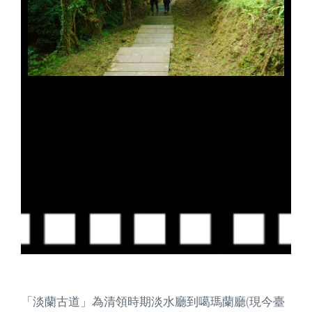
「淡蘭古道」為清領時期淡水廳到噶瑪蘭廳(現今臺