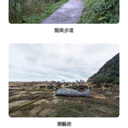
龍崗步道
潮藝術