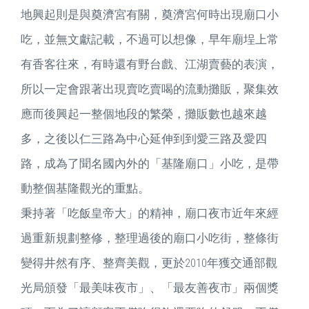
地興起則是與奠濟宮有關，奠濟宮何時出現廟口小
吃，並無文獻記載，不過可以想像，早年廟埕上常
有香客往來，有時還有野台戲、江湖賣藝的表演，
所以一定會跟著出現賣吃賣喝的流動攤販，聚集效
應而後興起一整個地段的繁榮，攤販數也越來越
多，之後以仁三路為中心延伸到到愛三路及愛四
路，成為了聞名國內外的「基隆廟口」小吃，是帶
動整個基隆觀光的重點。
秉持著「吃飯皇帝大」的精神，廟口夜市近年來經
過重新規劃整修，整理過後的廟口小吃街，整條街
變得井然有序、整齊美觀，更於2010年獲交通部觀
光局頒發「最美味夜市」、「最友善夜市」兩個獎