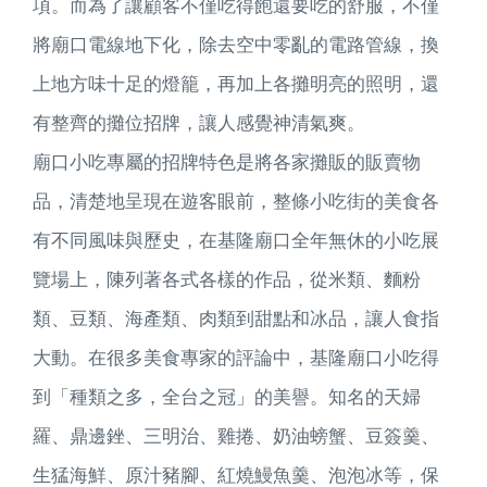
項。而為了讓顧客不僅吃得飽還要吃的舒服，不僅
將廟口電線地下化，除去空中零亂的電路管線，換
上地方味十足的燈籠，再加上各攤明亮的照明，還
有整齊的攤位招牌，讓人感覺神清氣爽。
廟口小吃專屬的招牌特色是將各家攤販的販賣物
品，清楚地呈現在遊客眼前，整條小吃街的美食各
有不同風味與歷史，在基隆廟口全年無休的小吃展
覽場上，陳列著各式各樣的作品，從米類、麵粉
類、豆類、海產類、肉類到甜點和冰品，讓人食指
大動。在很多美食專家的評論中，基隆廟口小吃得
到「種類之多，全台之冠」的美譽。知名的天婦
羅、鼎邊銼、三明治、雞捲、奶油螃蟹、豆簽羹、
生猛海鮮、原汁豬腳、紅燒鰻魚羹、泡泡冰等，保