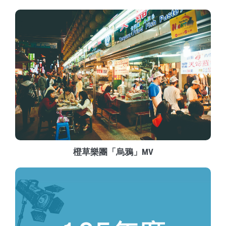
橙草樂團「烏鴉」MV