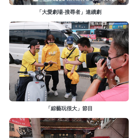
「大愛劇場-搜尋者」連續劇
「綜藝玩很大」節目