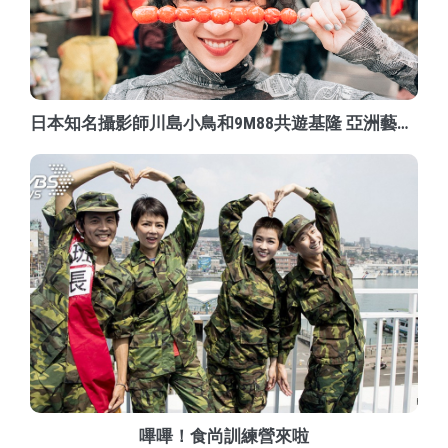
日本知名攝影師川島小鳥和9M88共遊基隆 亞洲藝文旅行網站HERENOW基隆特輯上線了！
嗶嗶！食尚訓練營來啦