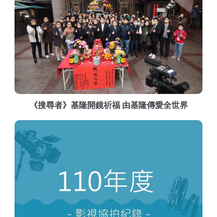
《搜尋者》基隆開鏡祈福 由基隆傳愛全世界