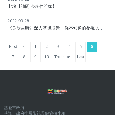
七堵【請問 今晚住誰家】
2022-03-28
《良辰吉時》深入基隆取景 你不知道的祕境大公
開
First
<
1
2
3
4
5
6
7
8
9
10
Truncate
>
Last
基隆市政府
基隆市政府推展影視景點協拍小組