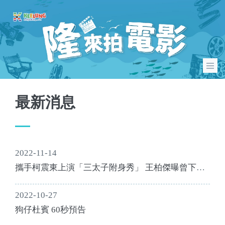
最新消息
2022-11-14
攜手柯震東上演「三太子附身秀」 王柏傑曝曾下戲
撞鬼：她喊陪我玩
2022-10-27
狗仔杜賓 60秒預告