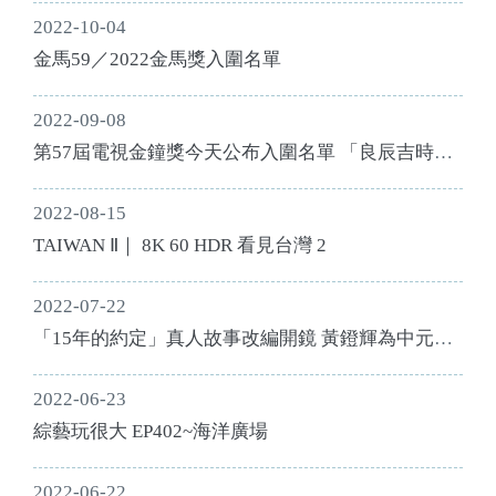
2022-10-04
金馬59／2022金馬獎入圍名單
2022-09-08
第57屆電視金鐘獎今天公布入圍名單 「良辰吉時」
入圍13項成迷你劇集（電視電影）類大贏家
2022-08-15
TAIWAN Ⅱ｜ 8K 60 HDR 看見台灣 2
2022-07-22
「15年的約定」真人故事改編開鏡 黃鐙輝為中元祭
拍片
2022-06-23
綜藝玩很大 EP402~海洋廣場
2022-06-22