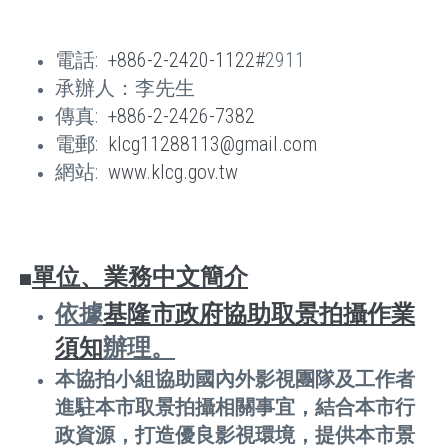
電話:
+886-2-2420-1122#
2911
承辦人：李先生
傳真:
+886-2-2426-7382
電郵:
klcg11288113@gmail.com
網站:
www.klcg.gov.tw
單位、業務中文簡介
⬛
依據
基隆市政府協助取景拍攝作業
須知
辦理。
本協拍小組協助國內外影視團隊及工作者
進駐本市取景拍攝相關事宜，結合本市行
政資源，打造優良影視環境，提供本市景