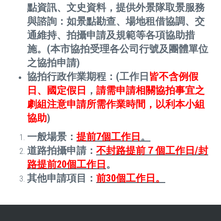
點資訊、文史資料，提供外景隊取景服務
與諮詢：如景點勘查、場地租借協調、交
通維持、拍攝申請及規範等各項協助措
施。(本市協拍受理各公司行號及團體單位
之協拍申請)
協拍行政作業期程：
(工作日
皆不含例假
日、國定假日
，
請需申請相關協拍事宜之
劇組注意申請所需作業時間，以利本小組
協助
)
一般場景：
提前7個工作日
。
道路拍攝申請：
不封路提前７個工作日/封
路提前20個工作日
。
其他申請項目：
前30個工作日。