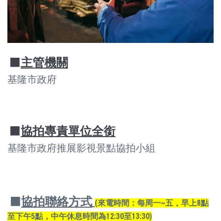
⬛
主管機關
基隆市政府
⬛
協拍專責單位全銜
基隆市政府推展影視景點協拍小組
⬛
協拍聯絡方式
(來電時間：每周一~五，早上8點
至下午5點，中午休息時間為12:30至13:30)