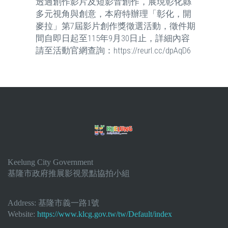
透過創作影片及短影音創作，展現彰化縣
多元視角與創意，本府特辦理「彰化，開
麥拉」第7屆影片創作獎徵選活動，徵件期
間自即日起至115年9月30日止，詳細內容
請至活動官網查詢：https://reurl.cc/dpAqD6
Keelung City Government
基隆市政府推展影視景點協拍小組
Address:
基隆市義一路1號
Website:
https://www.klcg.gov.tw/tw/Default/index